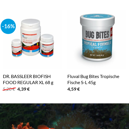
-16%
DR. BASSLEER BIOFISH
Fluval Bug Bites Tropische
FOOD REGULAR XL 68 g
Fische S-L 45g
Ursprünglicher
Aktueller
5,20
€
4,39
€
4,59
€
Preis
Preis
war:
ist:
5,20 €
4,39 €.