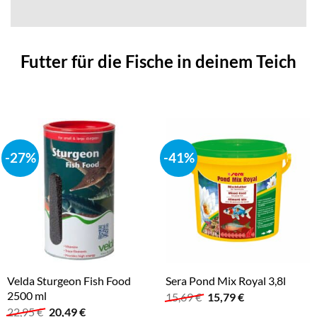
Futter für die Fische in deinem Teich
-27%
-41%
Velda Sturgeon Fish Food
Sera Pond Mix Royal 3,8l
2500 ml
Ursprünglicher
Aktueller
15,69
€
15,79
€
Preis
Preis
Ursprünglicher
Aktueller
22,95
€
20,49
€