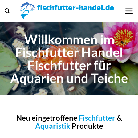
Zum
Inhalt
springen
Willkommen im
Fischfutter Handel
Fischfutter für
Aquarien und Teiche
Neu eingetroffene
Fischfutter
&
Aquaristik
Produkte