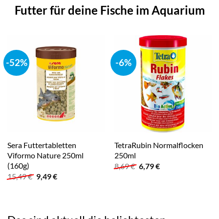
Futter für deine Fische im Aquarium
-52%
-6%
Sera Futtertabletten
TetraRubin Normalflocken
Viformo Nature 250ml
250ml
(160g)
Ursprünglicher
Aktueller
8,69
€
6,79
€
Preis
Preis
Ursprünglicher
Aktueller
15,49
€
9,49
€
war:
ist:
Preis
Preis
8,69 €
6,79 €.
war:
ist:
15,49 €
9,49 €.