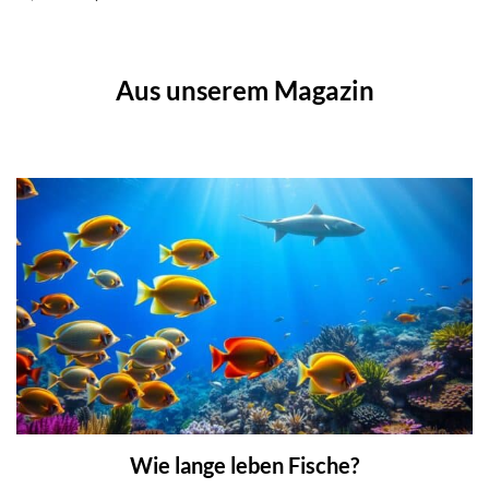
war:
ist:
Preis
Preis
15,69 €
15,79 €.
war:
ist:
22,95 €
20,49 €.
Aus unserem Magazin
Wie lange leben Fische?