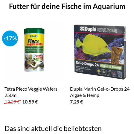
Futter für deine Fische im Aquarium
-17%
Tetra Pleco Veggie Wafers
Dupla Marin Gel-o-Drops 24
250ml
Algae & Hemp
Ursprünglicher
Aktueller
12,29
€
10,59
€
7,29
€
Preis
Preis
war:
ist:
12,29 €
10,59 €.
Das sind aktuell die beliebtesten