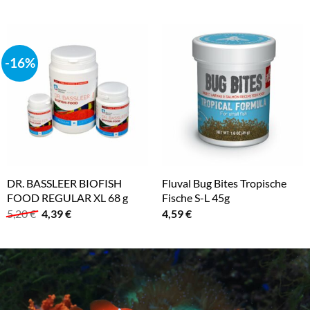
-16%
DR. BASSLEER BIOFISH
Fluval Bug Bites Tropische
FOOD REGULAR XL 68 g
Fische S-L 45g
Ursprünglicher
Aktueller
5,20
€
4,39
€
4,59
€
Preis
Preis
war:
ist:
5,20 €
4,39 €.