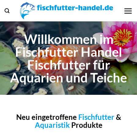
Zum
Inhalt
springen
Willkommen im
Fischfutter Handel
Fischfutter für
Aquarien und Teiche
Neu eingetroffene
Fischfutter
&
Aquaristik
Produkte