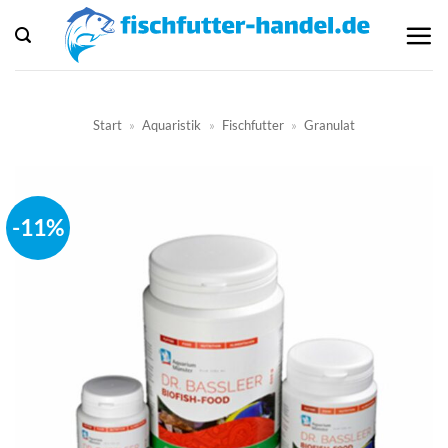
Zum
Inhalt
springen
Start
»
Aquaristik
»
Fischfutter
»
Granulat
-11%