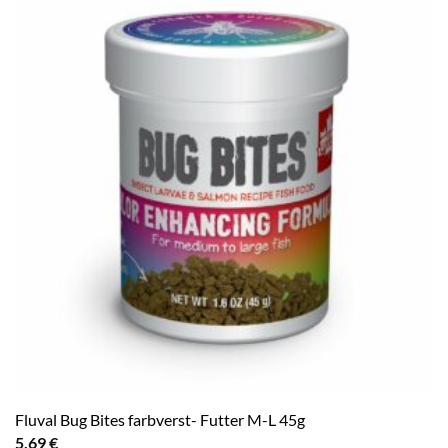
Fluval Bug Bites farbverst- Futter M-L 45g
5,69
€