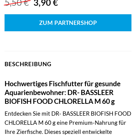
Ursprünglicher
Aktueller
5,50
€
3,90
€
Preis
Preis
war:
ist:
ZUM PARTNERSHOP
5,50 €
3,90 €.
BESCHREIBUNG
Hochwertiges Fischfutter für gesunde
Aquarienbewohner: DR- BASSLEER
BIOFISH FOOD CHLORELLA M 60 g
Entdecken Sie mit DR- BASSLEER BIOFISH FOOD
CHLORELLA M 60 g eine Premium-Nahrung für
Ihre Zierfische. Dieses speziell entwickelte