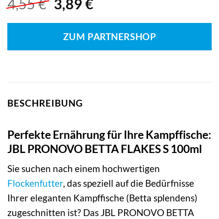
Ursprünglicher
Aktueller
4,55
€
3,89
€
Preis
Preis
war:
ist:
ZUM PARTNERSHOP
4,55 €
3,89 €.
BESCHREIBUNG
Perfekte Ernährung für Ihre Kampffische:
JBL PRONOVO BETTA FLAKES S 100ml
Sie suchen nach einem hochwertigen
Flockenfutter
, das speziell auf die Bedürfnisse
Ihrer eleganten Kampffische (Betta splendens)
zugeschnitten ist? Das JBL PRONOVO BETTA