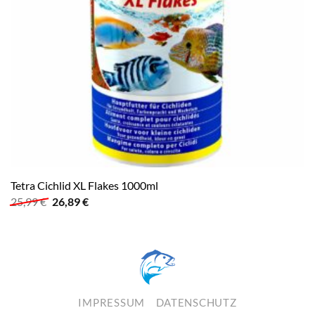
Tetra Cichlid XL Flakes 1000ml
Ursprünglicher
Aktueller
25,99
€
26,89
€
Preis
Preis
war:
ist:
25,99 €
26,89 €.
IMPRESSUM
DATENSCHUTZ