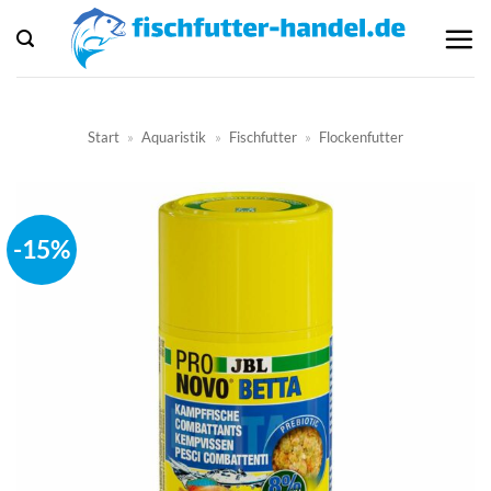
Zum
Inhalt
springen
Start
»
Aquaristik
»
Fischfutter
»
Flockenfutter
-15%