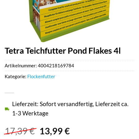
Tetra Teichfutter Pond Flakes 4l
Artikelnummer:
4004218169784
Kategorie:
Flockenfutter
Lieferzeit: Sofort versandfertig, Lieferzeit ca.
1-3 Werktage
Ursprünglicher
Aktueller
17,39
€
13,99
€