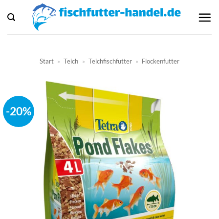
Zum
Inhalt
springen
Start
»
Teich
»
Teichfischfutter
»
Flockenfutter
-20%