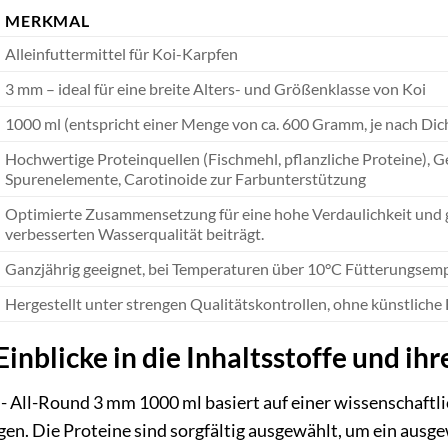
MERKMAL
Alleinfuttermittel für Koi-Karpfen
3 mm – ideal für eine breite Alters- und Größenklasse von Koi
1000 ml (entspricht einer Menge von ca. 600 Gramm, je nach Dich
Hochwertige Proteinquellen (Fischmehl, pflanzliche Proteine), Ge
Spurenelemente, Carotinoide zur Farbunterstützung
Optimierte Zusammensetzung für eine hohe Verdaulichkeit und 
verbesserten Wasserqualität beiträgt.
Ganzjährig geeignet, bei Temperaturen über 10°C Fütterungsem
Hergestellt unter strengen Qualitätskontrollen, ohne künstliche
inblicke in die Inhaltsstoffe und ih
- All-Round 3 mm 1000 ml basiert auf einer wissenschaftlic
gen. Die Proteine sind sorgfältig ausgewählt, um ein aus