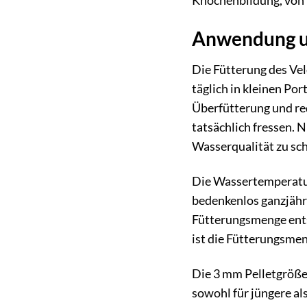
Knochenbildung, von 
Anwendung un
Die Fütterung des Vel
täglich in kleinen Po
Überfütterung und red
tatsächlich fressen. 
Wasserqualität zu sc
Die Wassertemperatur 
bedenkenlos ganzjähri
Fütterungsmenge entsp
ist die Fütterungsmen
Die 3 mm Pelletgröße 
sowohl für jüngere als