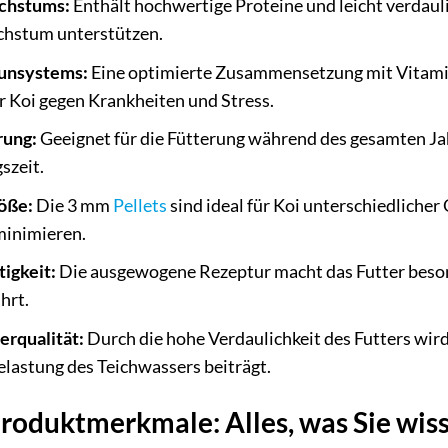
chstums:
Enthält hochwertige Proteine und leicht verdaul
chstum unterstützen.
unsystems:
Eine optimierte Zusammensetzung mit Vitamin
r Koi gegen Krankheiten und Stress.
rung:
Geeignet für die Fütterung während des gesamten J
szeit.
öße:
Die 3 mm
Pellets
sind ideal für Koi unterschiedliche
minimieren.
igkeit:
Die ausgewogene Rezeptur macht das Futter besond
hrt.
rqualität:
Durch die hohe Verdaulichkeit des Futters wir
elastung des Teichwassers beiträgt.
 Produktmerkmale: Alles, was Sie wi