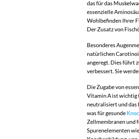
das für das Muskelwac
essenzielle Aminosäu
Wohlbefinden Ihrer Fi
Der Zusatz von Fischö
Besonderes Augenmerk
natürlichen Carotinoi
angeregt. Dies führt 
verbessert. Sie werde
Die Zugabe von essenz
Vitamin A ist wichtig
neutralisiert und das
was für gesunde
Knoc
Zellmembranen und fö
Spurenelementen wie K