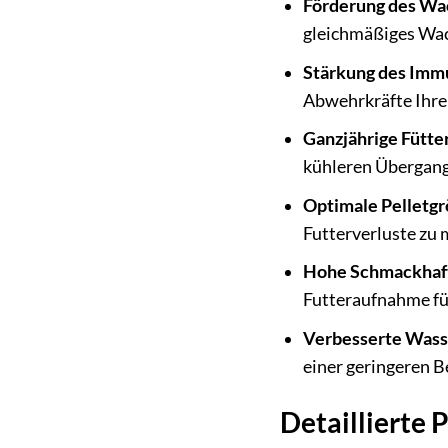
Förderung des Wa
gleichmäßiges Wa
Stärkung des Imm
Abwehrkräfte Ihre
Ganzjährige Fütte
kühleren Übergang
Optimale Pelletgr
Futterverluste zu 
Hohe Schmackhaft
Futteraufnahme fü
Verbesserte Wasse
einer geringeren B
Detaillierte