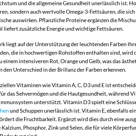
hstum und die allgemeine Gesundheit unerlässlich ist. Ho
ren, sondern auch wertvolle Omega-3-Fettsäuren, die sich
sche auswirken. Pflanzliche Proteine ergänzen die Mischun
l liefert zusätzliche Energie und wichtige Fettsäuren.
 liegt auf der Unterstützung der leuchtenden Farben Ihrer
den, die in hochwertigen Rohstoffen enthalten sind, wird
zu einem intensiveren Rot, Orange und Gelb, was das ästhe
n den Unterschied in der Brillanz der Farben erkennen.
iellen Vitaminen wie Vitamin A, C, D3 und E ist entscheid
 für das Sehvermögen und die Hautgesundheit, während Vit
 Immunsystem unterstützt. Vitamin D3 spielt eine Schlüss
hen
und Schuppen unerlässlich ist. Vitamin E, ebenfalls ei
rdert die Fruchtbarkeit. Ergänzt wird dies durch eine a
alzium, Phosphor, Zink und Selen, die für viele Körperfun