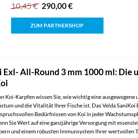
Ursprünglicher
Aktueller
10,45
€
290,00
€
Preis
Preis
war:
ist:
ZUM PARTNERSHOP
10,45 €
290,00 €.
i Exl- All-Round 3 mm 1000 ml: Die
Koi
von Koi-Karpfen wissen Sie, wie wichtig eine ausgewogene 
tum und die Vitalität Ihrer Fische ist. Das Velda SaniKoi
spruchsvollen Bedürfnissen von Koi in jeder Wachstumspha
wenn Sie Wert auf eine ganzjährige Versorgung mit essenzie
rpern und einem robusten Immunsystem Ihrer wertvollen T