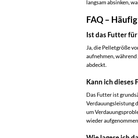
langsam absinken, wa
FAQ – Häufig 
Ist das Futter fü
Ja, die Pelletgröße v
aufnehmen, während gr
abdeckt.
Kann ich dieses 
Das Futter ist grunds
Verdauungsleistung der
um Verdauungsproblem
wieder aufgenommen
Wie lagere ich d