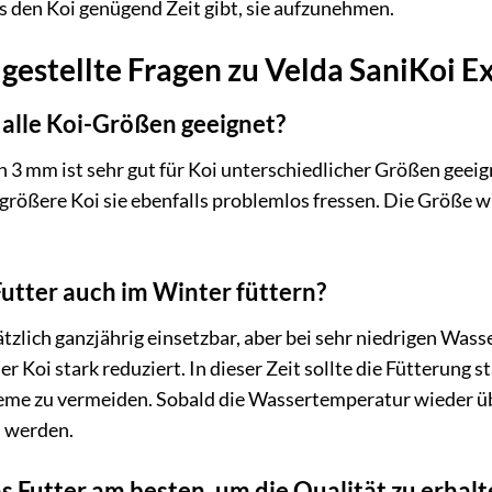
s den Koi genügend Zeit gibt, sie aufzunehmen.
gestellte Fragen zu Velda SaniKoi 
r alle Koi-Größen geeignet?
on 3 mm ist sehr gut für Koi unterschiedlicher Größen geeig
ößere Koi sie ebenfalls problemlos fressen. Die Größe wu
Futter auch im Winter füttern?
ätzlich ganzjährig einsetzbar, aber bei sehr niedrigen Wass
 Koi stark reduziert. In dieser Zeit sollte die Fütterung 
e zu vermeiden. Sobald die Wassertemperatur wieder übe
 werden.
as Futter am besten, um die Qualität zu erhal