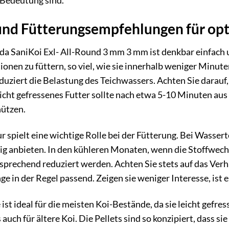
Bedeutung sind.
d Fütterungsempfehlungen für opt
da SaniKoi Exl- All-Round 3 mm 3 mm ist denkbar einfach 
rtionen zu füttern, so viel, wie sie innerhalb weniger Min
uziert die Belastung des Teichwassers. Achten Sie darauf, d
Nicht gefressenes Futter sollte nach etwa 5-10 Minuten au
hützen.
spielt eine wichtige Rolle bei der Fütterung. Bei Wasser
g anbieten. In den kühleren Monaten, wenn die Stoffwechsel
rechend reduziert werden. Achten Sie stets auf das Verhalt
ge in der Regel passend. Zeigen sie weniger Interesse, is
ist ideal für die meisten Koi-Bestände, da sie leicht gefre
 auch für ältere Koi. Die Pellets sind so konzipiert, dass