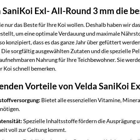
aniKoi Exl- All-Round 3 mm die best
ie nur das Beste für Ihre Koi wollen. Deshalb haben wir d
ellt, um eine optimale Verdauung und maximale Nährsto
t so konzipiert, dass es das ganze Jahr über gefüttert wer
. Die sorgfältig ausgewählten Zutaten und die spezielle Pe
 aufnehmbaren Nahrung für Ihre Teichbewohner. Sie werd
r Koi schnell bemerken.
enden Vorteile von Velda SaniKoi E
toffversorgung:
Bietet alle essenziellen Vitamine, Minera
nötigen.
tensität:
Spezielle Inhaltsstoffe fördern die Ausprägung u
eit voll zur Geltung kommt.