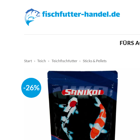
Zum
Inhalt
springen
FÜRS 
Start
»
Teich
»
Teichfischfutter
»
Sticks & Pellets
-26%